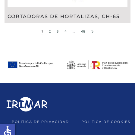
CORTADORAS DE HORTALIZAS, CH-65
1
2
3
4
…
48
POLÍTICA DE PRIVACIDAD
POLÍTICA DE COOKIES
accessible