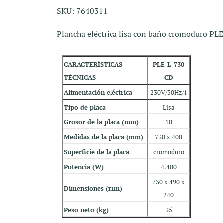
SKU: 7640311
Plancha eléctrica lisa con baño cromoduro PL
CARACTERÍSTICAS
PLE-L-730
TÉCNICAS
CD
Alimentación eléctrica
230V/50Hz/1
Tipo de placa
Lisa
Grosor de la placa (mm)
10
Medidas de la placa (mm)
730 x 400
Superficie de la placa
cromoduro
Potencia (W)
4.400
730 x 490 x
Dimensiones (mm)
240
Peso neto (kg)
35