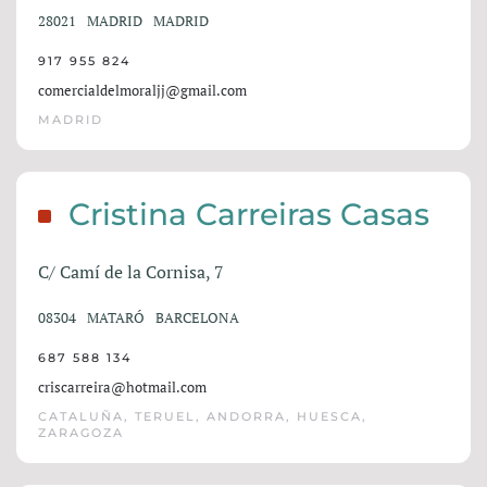
28021
MADRID
MADRID
917 955 824
comercialdelmoraljj@gmail.com
MADRID
Cristina Carreiras Casas
C/ Camí de la Cornisa, 7
08304
MATARÓ
BARCELONA
687 588 134
criscarreira@hotmail.com
CATALUÑA, TERUEL, ANDORRA, HUESCA,
ZARAGOZA