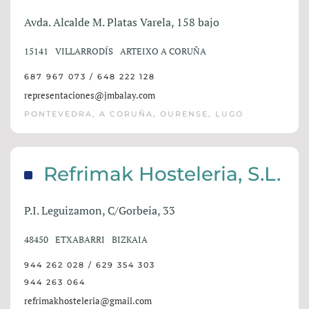
Avda. Alcalde M. Platas Varela, 158 bajo
15141
VILLARRODÍS
ARTEIXO A CORUÑA
687 967 073 / 648 222 128
representaciones@jmbalay.com
PONTEVEDRA, A CORUÑA, OURENSE, LUGO
Refrimak Hosteleria, S.L.
P.I. Leguizamon, C/Gorbeia, 33
48450
ETXABARRI
BIZKAIA
944 262 028 / 629 354 303
944 263 064
refrimakhosteleria@gmail.com