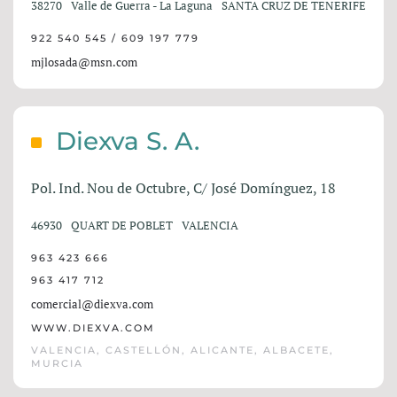
38270
Valle de Guerra - La Laguna
SANTA CRUZ DE TENERIFE
922 540 545 / 609 197 779
mjlosada@msn.com
Diexva S. A.
Pol. Ind. Nou de Octubre, C/ José Domínguez, 18
46930
QUART DE POBLET
VALENCIA
963 423 666
963 417 712
comercial@diexva.com
WWW.DIEXVA.COM
VALENCIA, CASTELLÓN, ALICANTE, ALBACETE,
MURCIA