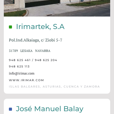
Irimartek, S.A
Pol.Ind.Alkaiaga, c/ Ziobi 5-7
31789
LESAKA
NAVARRA
948 625 461 / 948 625 204
948 625 113
info@irimar.com
WWW.IRIMAR.COM
ISLAS BALEARES, ASTURIAS, CUENCA Y ZAMORA
José Manuel Balay