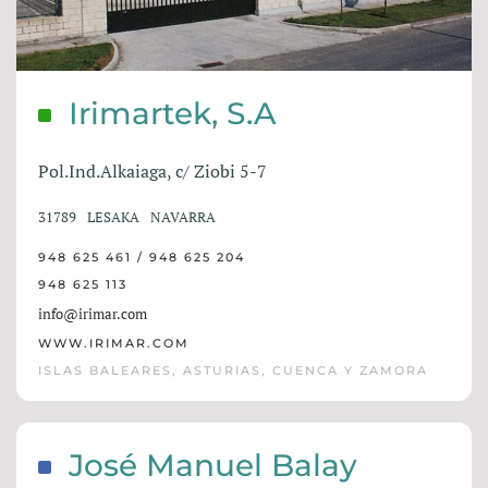
Irimartek, S.A
Pol.Ind.Alkaiaga, c/ Ziobi 5-7
31789
LESAKA
NAVARRA
948 625 461 / 948 625 204
948 625 113
info@irimar.com
WWW.IRIMAR.COM
ISLAS BALEARES, ASTURIAS, CUENCA Y ZAMORA
José Manuel Balay