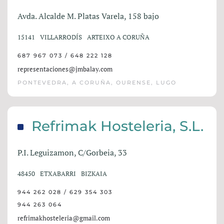
Avda. Alcalde M. Platas Varela, 158 bajo
15141
VILLARRODÍS
ARTEIXO A CORUÑA
687 967 073 / 648 222 128
representaciones@jmbalay.com
PONTEVEDRA, A CORUÑA, OURENSE, LUGO
Refrimak Hosteleria, S.L.
P.I. Leguizamon, C/Gorbeia, 33
48450
ETXABARRI
BIZKAIA
944 262 028 / 629 354 303
944 263 064
refrimakhosteleria@gmail.com