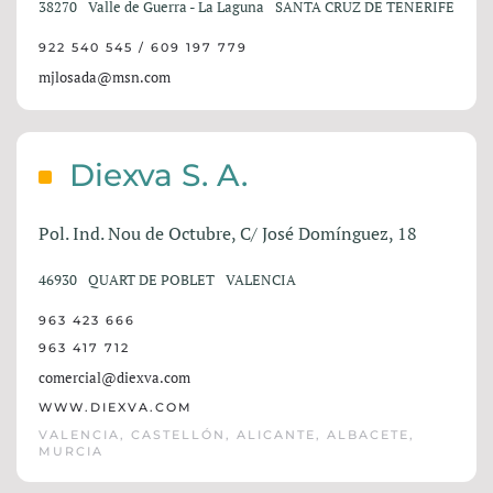
38270
Valle de Guerra - La Laguna
SANTA CRUZ DE TENERIFE
922 540 545 / 609 197 779
mjlosada@msn.com
Diexva S. A.
Pol. Ind. Nou de Octubre, C/ José Domínguez, 18
46930
QUART DE POBLET
VALENCIA
963 423 666
963 417 712
comercial@diexva.com
WWW.DIEXVA.COM
VALENCIA, CASTELLÓN, ALICANTE, ALBACETE,
MURCIA