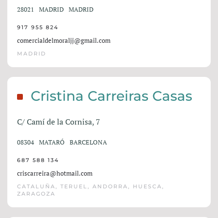
28021
MADRID
MADRID
917 955 824
comercialdelmoraljj@gmail.com
MADRID
Cristina Carreiras Casas
C/ Camí de la Cornisa, 7
08304
MATARÓ
BARCELONA
687 588 134
criscarreira@hotmail.com
CATALUÑA, TERUEL, ANDORRA, HUESCA,
ZARAGOZA