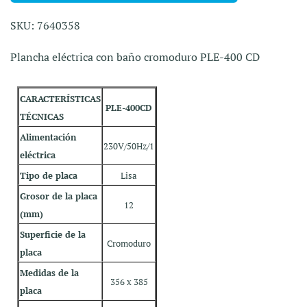
SKU: 7640358
Plancha eléctrica con baño cromoduro PLE-400 CD
CARACTERÍSTICAS
PLE-400CD
TÉCNICAS
Alimentación
230V/50Hz/1
eléctrica
Tipo de placa
Lisa
Grosor de la placa
12
(mm)
Superficie de la
Cromoduro
placa
Medidas de la
356 x 385
placa