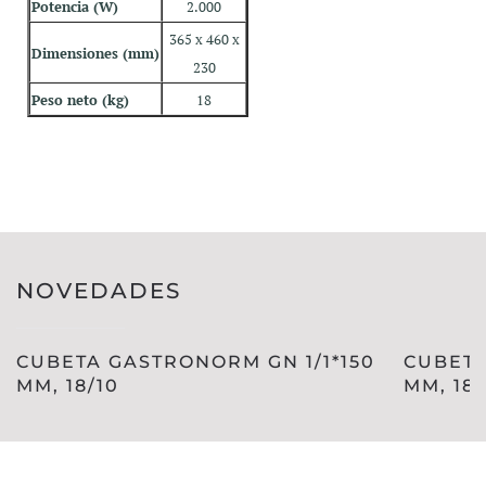
Potencia (W)
2.000
365 x 460 x
Dimensiones (mm)
230
Peso neto (kg)
18
NOVEDADES
CUBETA GASTRONORM GN 1/1*150
CUBETA
MM, 18/10
MM, 18/