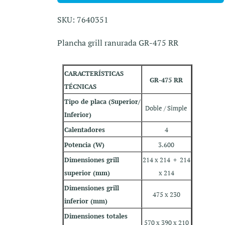
SKU: 7640351
Plancha grill ranurada GR-475 RR
CARACTERÍSTICAS
GR-475 RR
TÉCNICAS
Tipo de placa (Superior/
Doble / Simple
Inferior)
Calentadores
4
Potencia (W)
3.600
Dimensiones grill
214 x 214 + 214
superior (mm)
x 214
Dimensiones grill
475 x 230
inferior (mm)
Dimensiones totales
570 x 390 x 210