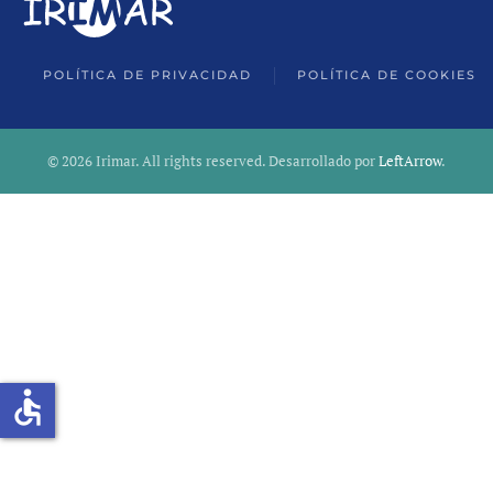
POLÍTICA DE PRIVACIDAD
POLÍTICA DE COOKIES
©
2026
Irimar. All rights reserved. Desarrollado por
LeftArrow
.
accessible