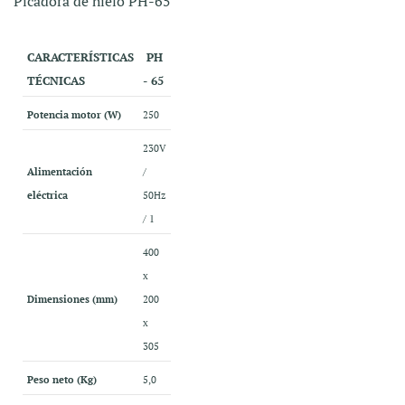
Picadora de hielo PH-65
CARACTERÍSTICAS
PH
TÉCNICAS
- 65
Potencia motor (W)
250
230V
Alimentación
/
eléctrica
50Hz
/ 1
400
x
Dimensiones (mm)
200
x
305
Peso neto (Kg)
5,0