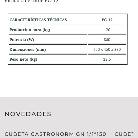
Picadora de carne PC-12
CARACTERÍSTICAS TÉCNICAS
PC-12
Produccion hora (kg)
120
Potencia (W)
850
Dimensiones (mm)
220 x 450 x 380
Peso neto (kg)
22,5
NOVEDADES
CUBETA GASTRONORM GN 1/1*150
CUBETA