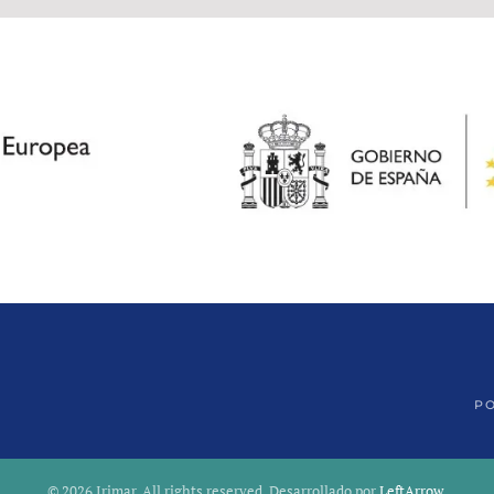
PO
©
2026
Irimar. All rights reserved. Desarrollado por
LeftArrow
.