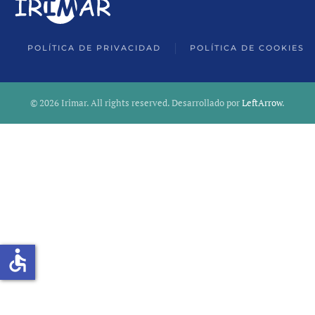
POLÍTICA DE PRIVACIDAD
POLÍTICA DE COOKIES
©
2026
Irimar. All rights reserved. Desarrollado por
LeftArrow
.
accessible