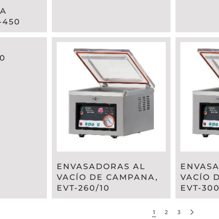
RA
-450
0
ENVASADORAS AL
ENVASA
VACÍO DE CAMPANA,
VACÍO 
EVT-260/10
EVT-300
1
2
3