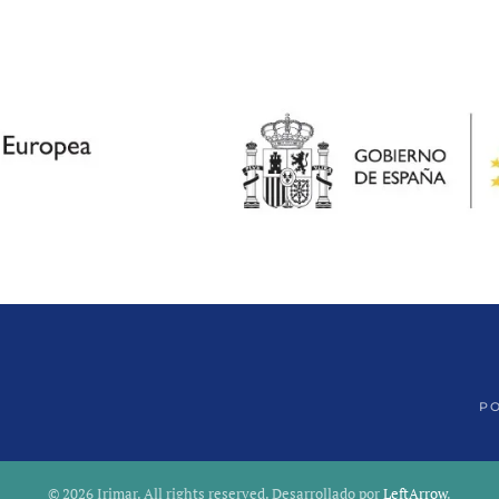
PO
©
2026
Irimar. All rights reserved. Desarrollado por
LeftArrow
.